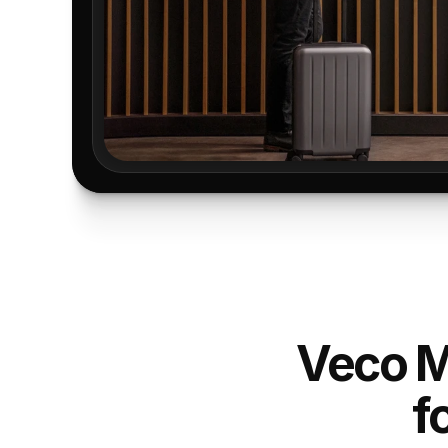
Veco Mo
f