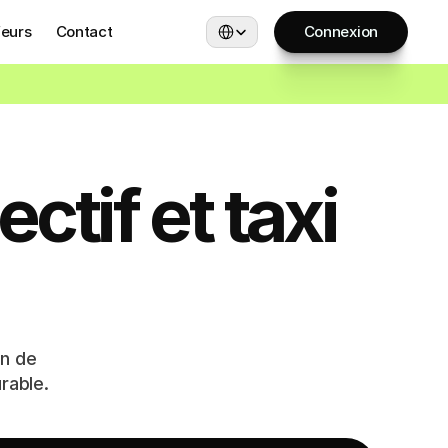
Select Language
eurs
Contact
Connexion
ctif et taxi
n de
urable.