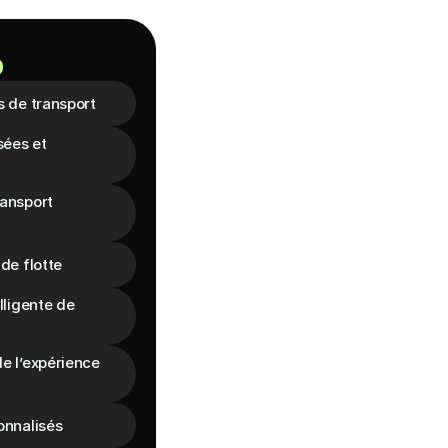
o
s de transport
ées et 
ansport 
de flotte
lligente de 
e l’expérience 
onnalisés