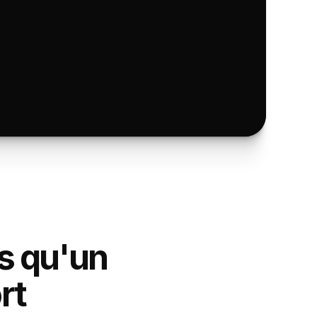
us qu'un
rt