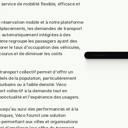
 service de mobilité flexible, efficace et
.
 réservation mobile et à notre plateforme
 déplacements, les demandes de transport
et automatiquement intégrées à des
tème regroupe les passagers ayant des
liorer le taux d'occupation des véhicules,
courus et de diminuer les coûts
ansport collectif permet d'offrir un
els de la population, particulièrement
iurbains ou à faible densité. Véco
port collectif à la demande tout en
 ponctualité et l'expérience des usagers.
jusqu'au suivi des performances et à la
tiques, Véco fournit une solution
 permettant aux villes et organisations
et d'améliorer leur offre de transport.