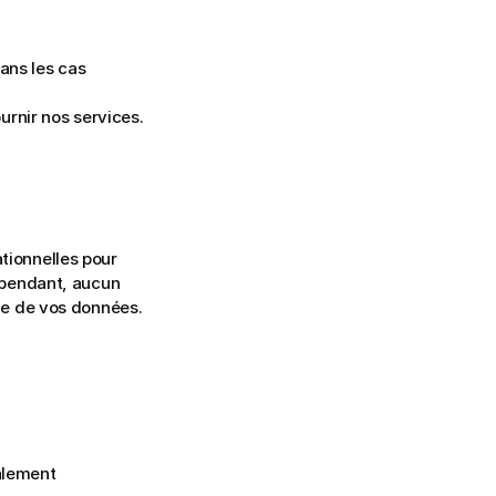
ns les cas 
ournir nos services.
ionnelles pour 
ependant, aucun 
ue de vos données.
alement 