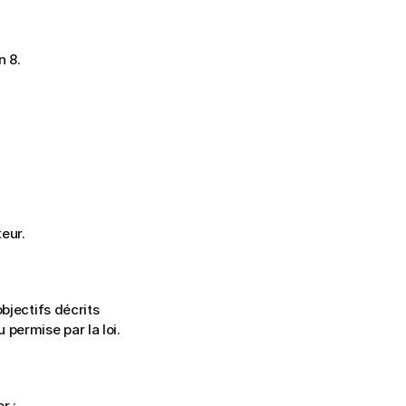
n 8.
eur.
jectifs décrits 
 permise par la loi.
r :